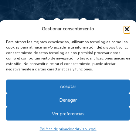
Gestionar consentimiento
Para ofrecer las mejores experiencias, utilizamos tecnologías como las
cookies para almacenar y/o acceder a la información del dispositivo. El
consentimiento de estas tecnologías nos permitirá procesar datos
881 975 647
como el comportamiento de navegación o las identificaciones únicas en
este sitio. No consentir o retirar el consentimiento, puede afectar
mailweb@men.gal
negativamente a ciertas características y funciones.
Polígono Industrial do Tambre, Cidade do Transporte –
Rúa B, nº 76, 15890 Santiago de Compostela (A
Aceptar
Coruña)
Denegar
© 2025 Men. Montaxes Eléctricas Noroeste S.L. |
Aviso Legal
|
Política de Privacidad
|
Política de
Ver preferencias
Cookies
|
Diseño
Ecomputer
Política de privacidad
Aviso legal