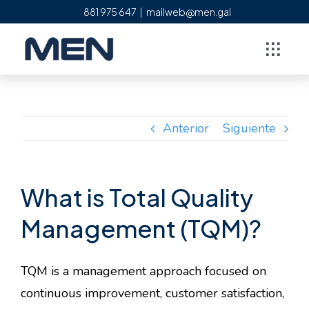
Saltar
881 975 647
|
mailweb@men.gal
al
contenido
Toggl
Naviga
Empresa
Anterior
Siguiente
Servicios
Calidad
What is Total Quality
Management (TQM)?
Referencias
TQM is a management approach focused on
Contacto
continuous improvement, customer satisfaction,