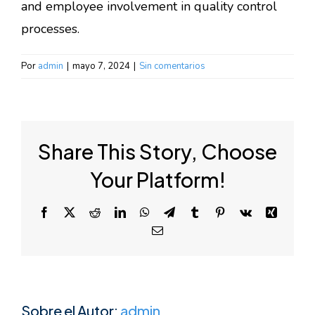
and employee involvement in quality control
processes.
Por
admin
|
mayo 7, 2024
|
Sin comentarios
Share This Story, Choose
Your Platform!
Facebook
X
Reddit
LinkedIn
WhatsApp
Telegram
Tumblr
Pinterest
Vk
Xing
Correo
electrónico
Sobre el Autor:
admin