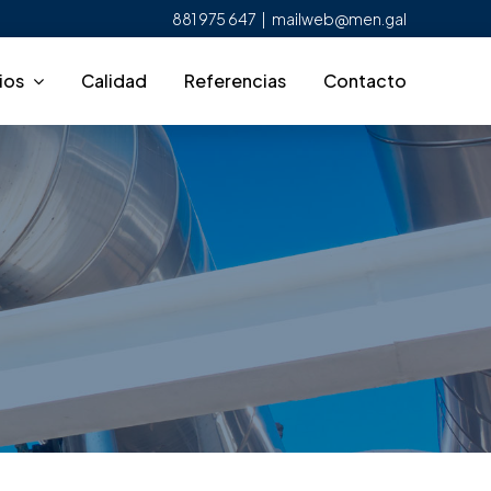
881 975 647
|
mailweb@men.gal
ios
Calidad
Referencias
Contacto