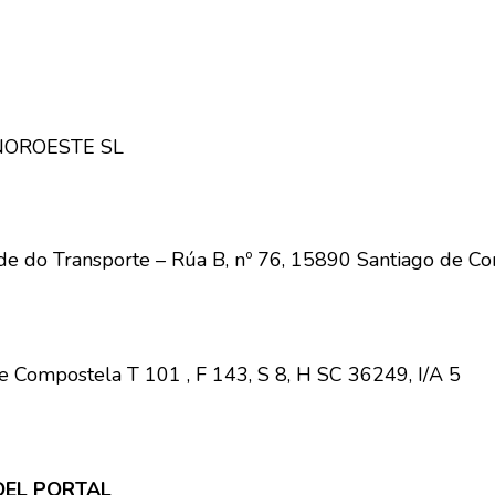
 NOROESTE SL
ade do Transporte – Rúa B, nº 76, 15890 Santiago de C
 de Compostela T 101 , F 143, S 8, H SC 36249, I/A 5
DEL PORTAL